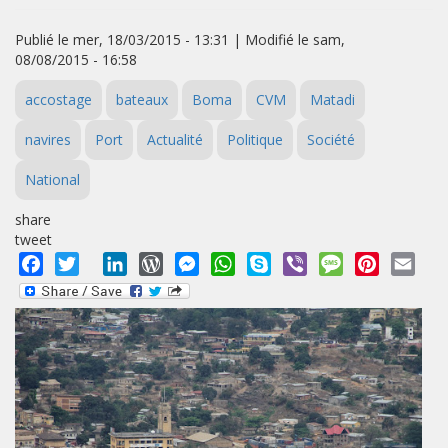
Publié le mer, 18/03/2015 - 13:31 | Modifié le sam,
08/08/2015 - 16:58
accostage
bateaux
Boma
CVM
Matadi
navires
Port
Actualité
Politique
Société
National
share
tweet
Facebook
Twitter
LinkedIn
WordPress
Messenger
WhatsApp
Skype
Viber
Message
Pinterest
Emai