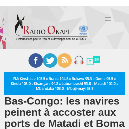
Aller
au
Toggle
contenu
navigation
principal
FM: Kinshasa 103.5 :: Bunia 104.8 :: Bukavu 95.3 :: Goma 95.5 ::
Kindu 103.0 :: Kisangani 94.8 :: Lubumbashi 95.8 :: Matadi 102.0 ::
Mbandaka 103.0 :: Mbuji-mayi 93.8
Bas-Congo: les navires
peinent à accoster aux
ports de Matadi et Boma