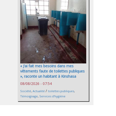
« J’ai fait mes besoins dans mes
vêtements faute de toilettes publiques
», raconte un habitant à Kinshasa
08/08/2026 - 07:54
/
Société
,
Actualité
toilettes publiques
,
Témoignage
,
Services d'hygiène