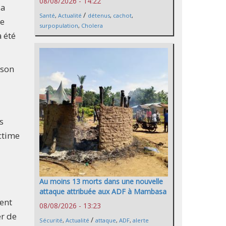
08/08/2026 - 14:22
la
/
Santé
,
Actualité
détenus
,
cachot
,
ne
surpopulation
,
Cholera
 été
 son
s
ctime
Au moins 13 morts dans une nouvelle
attaque attribuée aux ADF à Mambasa
tent
08/08/2026 - 13:23
er de
/
Sécurité
,
Actualité
attaque
,
ADF
,
alerte