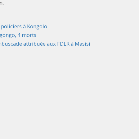
n.
policiers à Kongolo
ngongo, 4 morts
embuscade attribuée aux FDLR à Masisi