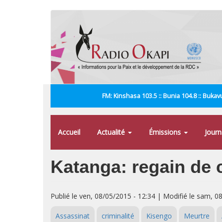
Aller
au
contenu
principal
FM: Kinshasa 103.5 :: Bunia 104.8 :: Bukavu
Accueil
Actualité
Émissions
Jour
Katanga: regain de 
Publié le ven, 08/05/2015 - 12:34 | Modifié le sam, 0
Assassinat
criminalité
Kisengo
Meurtre