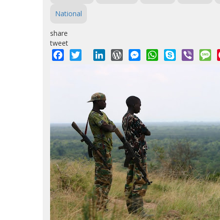
National
share
tweet
Facebook
Twitter
LinkedIn
WordPress
Messenger
WhatsApp
Skype
Viber
M