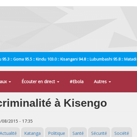
 95.3 :: Goma 95.5 :: Kindu 103.0 :: Kisangani 94.8 :: Lubumbashi 95.8 :: Matad
naux
Écouter en direct
#Ebola
Autres
criminalité à Kisengo
8/08/2015 - 17:35
Actualité
Katanga
Politique
Santé
Sécurité
Société