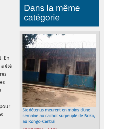
Dans la même
catégorie
e
e
é. En
 a été
res
ces
s
 pour
Six détenus meurent en moins d’une
ns
semaine au cachot surpeuplé de Boko,
au Kongo-Central