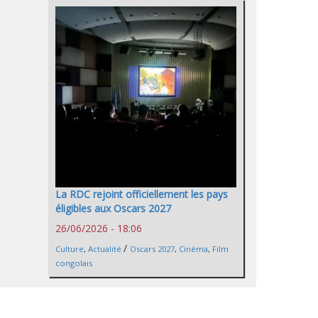
La RDC rejoint officiellement les pays
éligibles aux Oscars 2027
26/06/2026 - 18:06
/
Culture
,
Actualité
Oscars 2027
,
Cinéma
,
Film
congolais