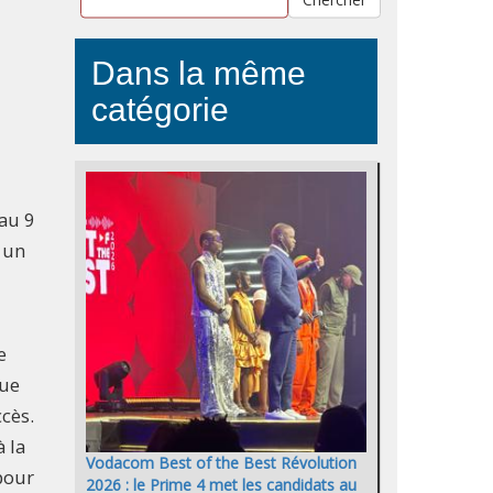
Dans la même
catégorie
au 9
 un
e
que
ccès.
à la
Vodacom Best of the Best Révolution
pour
2026 : le Prime 4 met les candidats au