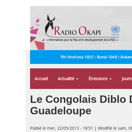
Aller
au
contenu
principal
FM: Kinshasa 103.5 :: Bunia 104.8 :: Bukavu
Accueil
Actualité
Émissions
Jour
Le Congolais Diblo D
Guadeloupe
Publié le mer, 22/05/2013 - 18:51 | Modifié le sam, 0