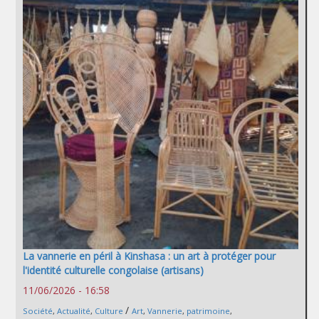
La vannerie en péril à Kinshasa : un art à protéger pour
l'identité culturelle congolaise (artisans)
11/06/2026 - 16:58
/
Société
,
Actualité
,
Culture
Art
,
Vannerie
,
patrimoine
,