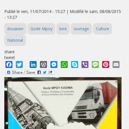
Publié le ven, 11/07/2014 - 15:27 | Modifié le sam, 08/08/2015
- 13:27
douanier
Gode Mpoy
livre
ouvrage
Culture
National
share
tweet
Facebook
Twitter
LinkedIn
WordPress
Messenger
WhatsApp
Skype
Viber
Message
Pinterest
Emai