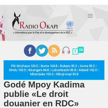
Aller
au
Toggle
contenu
navigation
principal
FM: Kinshasa 103.5 :: Bunia 104.8 :: Bukavu 95.3 :: Goma 95.5 ::
Kindu 103.0 :: Kisangani 94.8 :: Lubumbashi 95.8 :: Matadi 102.0 ::
Mbandaka 103.0 :: Mbuji-mayi 93.8
Godé Mpoy Kadima
publie «Le droit
douanier en RDC»