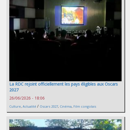
La RDC rejoint officiellement les pays éligibles aux Oscars
2027
26/06/2026 - 18:06
/
Culture
,
Actualité
Oscars 2027
,
Cinéma
,
Film congolais