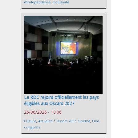
d'indépendance
,
inclusivité
La RDC rejoint officiellement les pays
éligibles aux Oscars 2027
26/06/2026 - 18:06
/
Culture
,
Actualité
Oscars 2027
,
Cinéma
,
Film
congolais