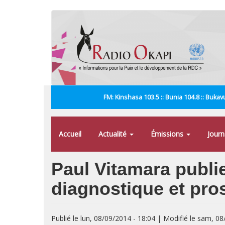
Aller
au
contenu
principal
FM: Kinshasa 103.5 :: Bunia 104.8 :: Bukavu
Accueil
Actualité
Émissions
Jour
Paul Vitamara publi
diagnostique et pro
Publié le lun, 08/09/2014 - 18:04 | Modifié le sam, 0