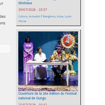
ur
Kinshasa
29/07/2026 - 23:37
des
/
Culture
,
Actualité
Mangbetu
,
Kuba
,
Lydie
Okosa
ons
Ouverture de la 26e édition du Festival
national de Gungu
21/07/2026 - 10:42