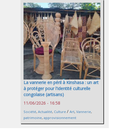
La vannerie en péril à Kinshasa : un art
à protéger pour l'identité culturelle
congolaise (artisans)
11/06/2026 - 16:58
/
Société
,
Actualité
,
Culture
Art
,
Vannerie
,
patrimoine
,
approvisionnement