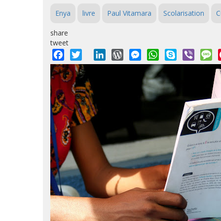
Enya
livre
Paul Vitamara
Scolarisation
C
share
tweet
Facebook
Twitter
LinkedIn
WordPress
Messenger
WhatsApp
Skype
Viber
M