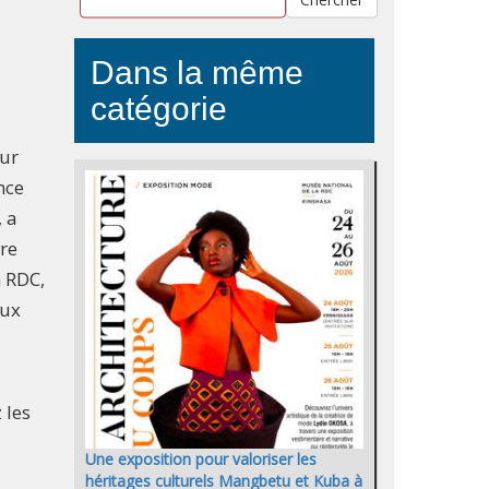
Dans la même
catégorie
eur
nce
 a
vre
n RDC,
aux
 les
Une exposition pour valoriser les
héritages culturels Mangbetu et Kuba à