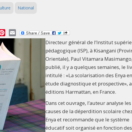
ulture
National
essage
Pinterest
Email
Directeur général de l’Institut supéri
pédagogique (ISP), à Kisangani (Provi
Orientale), Paul Vitamara Masimango,
publié, il y a quelques semaines, le li
intitulé : «La scolarisation des Enya e
étude diagnostique et prospective», 
éditions Harmattan, en France.
Dans cet ouvrage, l’auteur analyse les
causes de la déperdition scolaire chez
Enya et recommande que le système
éducatif soit organisé en fonction des