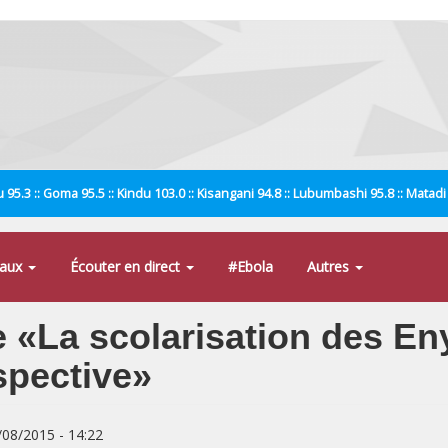
 95.3 :: Goma 95.5 :: Kindu 103.0 :: Kisangani 94.8 :: Lubumbashi 95.8 :: Matad
naux
Écouter en direct
#Ebola
Autres
e «La scolarisation des E
spective»
8/08/2015 - 14:22