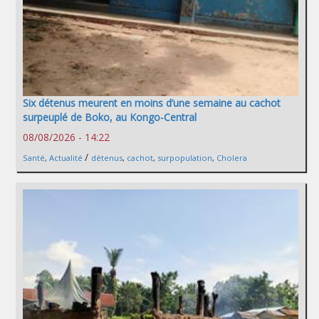
Six détenus meurent en moins d’une semaine au cachot
surpeuplé de Boko, au Kongo-Central
08/08/2026 - 14:22
/
Santé
,
Actualité
détenus
,
cachot
,
surpopulation
,
Cholera