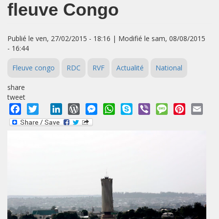
fleuve Congo
Publié le ven, 27/02/2015 - 18:16 | Modifié le sam, 08/08/2015
- 16:44
Fleuve congo
RDC
RVF
Actualité
National
share
tweet
Facebook
Twitter
LinkedIn
WordPress
Messenger
WhatsApp
Skype
Viber
Message
Pinterest
Emai