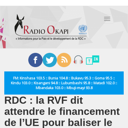
Aller
au
Toggle
contenu
navigation
principal
FM: Kinshasa 103.5 :: Bunia 104.8 :: Bukavu 95.3 :: Goma 95.5 ::
Kindu 103.0 :: Kisangani 94.8 :: Lubumbashi 95.8 :: Matadi 102.0 ::
Mbandaka 103.0 :: Mbuji-mayi 93.8
RDC : la RVF dit
attendre le financement
de l’UE pour baliser le