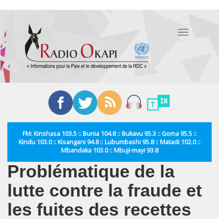
Aller
au
Toggle
contenu
navigation
principal
FM: Kinshasa 103.5 :: Bunia 104.8 :: Bukavu 95.3 :: Goma 95.5 ::
Kindu 103.0 :: Kisangani 94.8 :: Lubumbashi 95.8 :: Matadi 102.0 ::
Mbandaka 103.0 :: Mbuji-mayi 93.8
Problématique de la
lutte contre la fraude et
les fuites des recettes