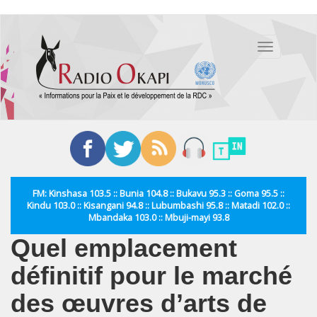
Aller
au
Toggle
contenu
navigation
principal
FM: Kinshasa 103.5 :: Bunia 104.8 :: Bukavu 95.3 :: Goma 95.5 ::
Kindu 103.0 :: Kisangani 94.8 :: Lubumbashi 95.8 :: Matadi 102.0 ::
Mbandaka 103.0 :: Mbuji-mayi 93.8
Quel emplacement
définitif pour le marché
des œuvres d’arts de