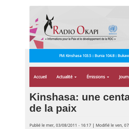
Aller
au
contenu
principal
FM: Kinshasa 103.5 :: Bunia 104.8 :: Bukavu
Accueil
Actualité
Émissions
Jour
Kinshasa: une centa
de la paix
Publié le mer, 03/08/2011 - 16:17 | Modifié le ven, 0