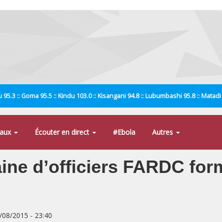
 95.3 :: Goma 95.5 :: Kindu 103.0 :: Kisangani 94.8 :: Lubumbashi 95.8 :: Matad
naux
Écouter en direct
#Ebola
Autres
ine d’officiers FARDC for
7/08/2015 - 23:40