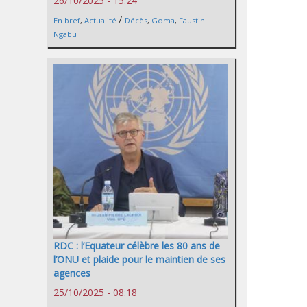
26/10/2025 - 15:24
/
En bref
,
Actualité
Décès
,
Goma
,
Faustin
Ngabu
RDC : l’Equateur célèbre les 80 ans de
l’ONU et plaide pour le maintien de ses
agences
25/10/2025 - 08:18