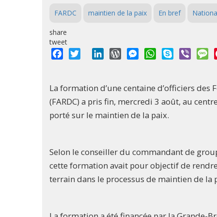
FARDC
maintien de la paix
En bref
Nationa
share
tweet
Facebook
Twitter
LinkedIn
WordPress
Messenger
WhatsApp
Skype
Viber
M
La formation d’une centaine d’officiers de
(FARDC) a pris fin, mercredi 3 août, au centr
porté sur le maintien de la paix.
Selon le conseiller du commandant de group
cette formation avait pour objectif de rendre 
terrain dans le processus de maintien de la
La formation a été financée par la Grande-B