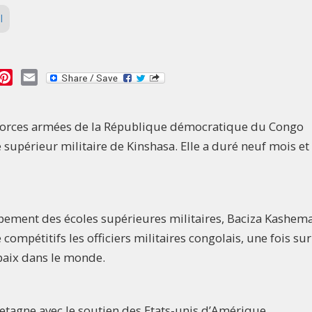
l
essage
Pinterest
Email
s Forces armées de la République démocratique du Congo
e supérieur militaire de Kinshasa. Elle a duré neuf mois et
ement des écoles supérieures militaires, Baciza Kashema
compétitifs les officiers militaires congolais, une fois sur
 paix dans le monde.
retagne avec le soutien des Etats-unis d’Amérique.