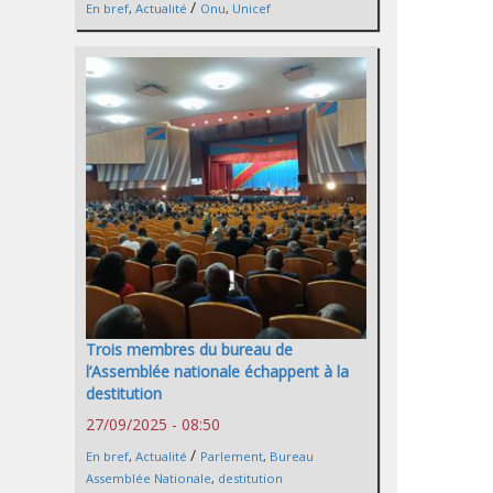
/
En bref
,
Actualité
Onu
,
Unicef
Trois membres du bureau de
l’Assemblée nationale échappent à la
destitution
27/09/2025 - 08:50
/
En bref
,
Actualité
Parlement
,
Bureau
Assemblée Nationale
,
destitution