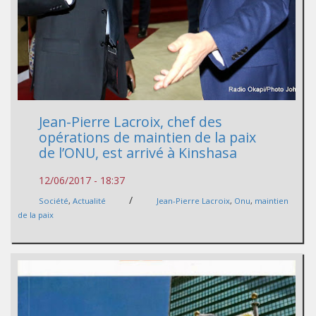
Jean-Pierre Lacroix, chef des
opérations de maintien de la paix
de l’ONU, est arrivé à Kinshasa
12/06/2017 - 18:37
/
Société
,
Actualité
Jean-Pierre Lacroix
,
Onu
,
maintien
de la paix