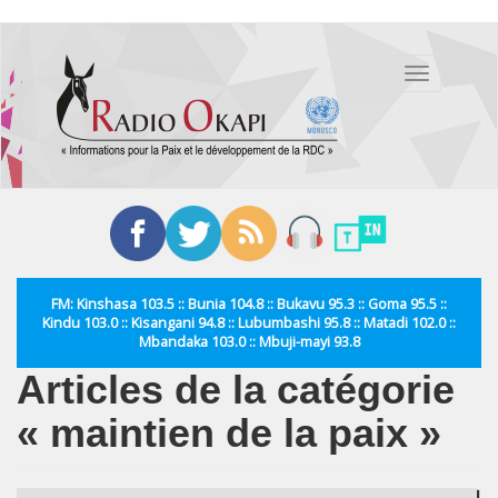
Aller
au
Toggle
contenu
navigation
principal
FM: Kinshasa 103.5 :: Bunia 104.8 :: Bukavu 95.3 :: Goma 95.5 ::
Kindu 103.0 :: Kisangani 94.8 :: Lubumbashi 95.8 :: Matadi 102.0 ::
Mbandaka 103.0 :: Mbuji-mayi 93.8
Articles de la catégorie
« maintien de la paix »