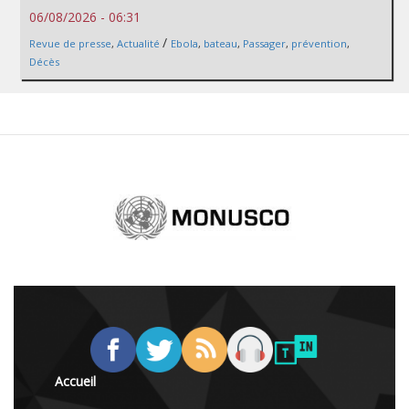
06/08/2026 - 06:31
/
Revue de presse
,
Actualité
Ebola
,
bateau
,
Passager
,
prévention
,
Décès
Accueil