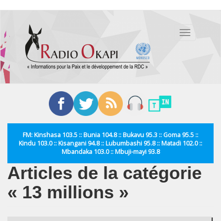
Aller
au
Toggle
contenu
navigation
principal
FM: Kinshasa 103.5 :: Bunia 104.8 :: Bukavu 95.3 :: Goma 95.5 ::
Kindu 103.0 :: Kisangani 94.8 :: Lubumbashi 95.8 :: Matadi 102.0 ::
Mbandaka 103.0 :: Mbuji-mayi 93.8
Articles de la catégorie
« 13 millions »