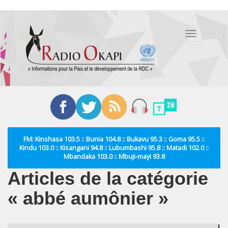
Aller
au
Toggle
contenu
navigation
principal
FM: Kinshasa 103.5 :: Bunia 104.8 :: Bukavu 95.3 :: Goma 95.5 ::
Kindu 103.0 :: Kisangani 94.8 :: Lubumbashi 95.8 :: Matadi 102.0 ::
Mbandaka 103.0 :: Mbuji-mayi 93.8
Articles de la catégorie
« abbé aumônier »