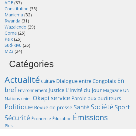
ADF
(37)
Constitution
(35)
Maniema
(32)
Rwanda
(31)
Wazalendo
(29)
Goma
(26)
Paix
(26)
Sud-Kivu
(26)
M23
(24)
Catégories
Actualité
En
Dialogue entre Congolais
Culture
bref
Justice
L'invité du jour
Environnement
Magazine UN
Okapi service
Parole aux auditeurs
Nations unies
Politique
Société
Santé
Sport
Revue de presse
Émissions
Sécurité
Économie
Éducation
Plus