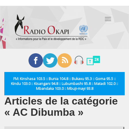
Aller
au
Toggle
contenu
navigation
principal
FM: Kinshasa 103.5 :: Bunia 104.8 :: Bukavu 95.3 :: Goma 95.5 ::
Kindu 103.0 :: Kisangani 94.8 :: Lubumbashi 95.8 :: Matadi 102.0 ::
Mbandaka 103.0 :: Mbuji-mayi 93.8
Articles de la catégorie
« AC Dibumba »