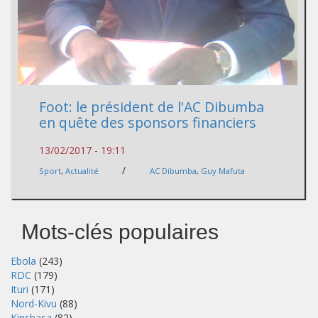
Foot: le président de l'AC Dibumba
en quête des sponsors financiers
13/02/2017 - 19:11
/
Sport
,
Actualité
AC Dibumba
,
Guy Mafuta
Mots-clés populaires
Ebola
(243)
RDC
(179)
Ituri
(171)
Nord-Kivu
(88)
Kinshasa
(82)