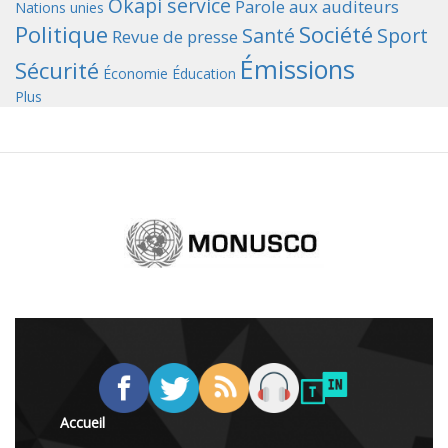
Okapi service
Parole aux auditeurs
Nations unies
Politique
Société
Santé
Sport
Revue de presse
Émissions
Sécurité
Économie
Éducation
Plus
Accueil