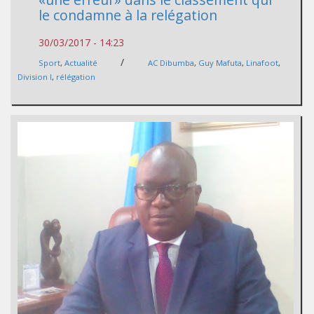
le condamne à la relégation
30/03/2017 - 14:23
/
Sport
,
Actualité
AC Dibumba
,
Guy Mafuta
,
Linafoot
,
Division I
,
rélégation