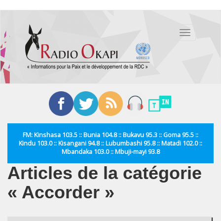
Aller
au
Toggle
contenu
navigation
principal
FM: Kinshasa 103.5 :: Bunia 104.8 :: Bukavu 95.3 :: Goma 95.5 ::
Kindu 103.0 :: Kisangani 94.8 :: Lubumbashi 95.8 :: Matadi 102.0 ::
Mbandaka 103.0 :: Mbuji-mayi 93.8
Articles de la catégorie
« Accorder »