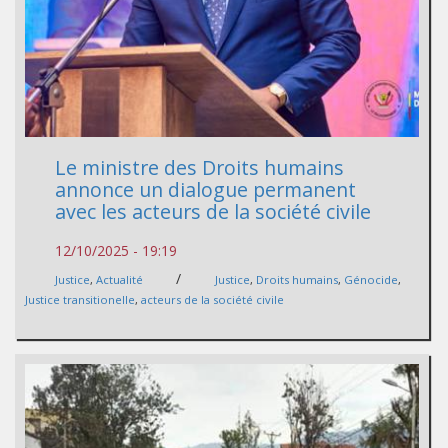
Le ministre des Droits humains
annonce un dialogue permanent
avec les acteurs de la société civile
12/10/2025 - 19:19
/
Justice
,
Actualité
Justice
,
Droits humains
,
Génocide
,
Justice transitionelle
,
acteurs de la société civile