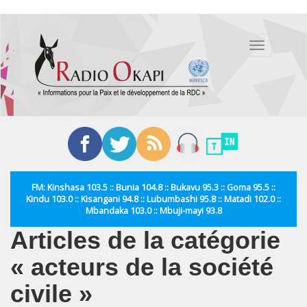
Aller
au
Toggle
contenu
navigation
principal
FM: Kinshasa 103.5 :: Bunia 104.8 :: Bukavu 95.3 :: Goma 95.5 ::
Kindu 103.0 :: Kisangani 94.8 :: Lubumbashi 95.8 :: Matadi 102.0 ::
Mbandaka 103.0 :: Mbuji-mayi 93.8
Articles de la catégorie
« acteurs de la société
civile »