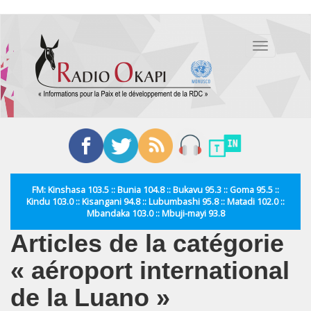
Aller
au
Toggle
contenu
navigation
principal
FM: Kinshasa 103.5 :: Bunia 104.8 :: Bukavu 95.3 :: Goma 95.5 ::
Kindu 103.0 :: Kisangani 94.8 :: Lubumbashi 95.8 :: Matadi 102.0 ::
Mbandaka 103.0 :: Mbuji-mayi 93.8
Articles de la catégorie
« aéroport international
de la Luano »