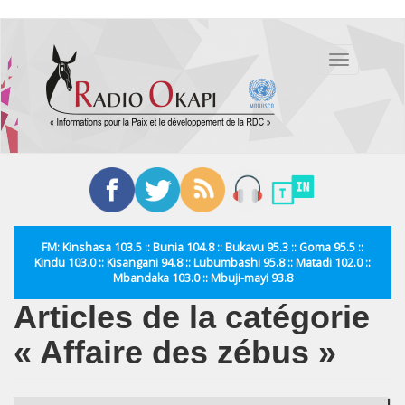
Aller
au
Toggle
contenu
navigation
principal
FM: Kinshasa 103.5 :: Bunia 104.8 :: Bukavu 95.3 :: Goma 95.5 ::
Kindu 103.0 :: Kisangani 94.8 :: Lubumbashi 95.8 :: Matadi 102.0 ::
Mbandaka 103.0 :: Mbuji-mayi 93.8
Articles de la catégorie
« Affaire des zébus »