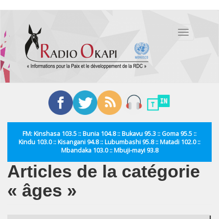
Aller
au
Toggle
contenu
navigation
principal
FM: Kinshasa 103.5 :: Bunia 104.8 :: Bukavu 95.3 :: Goma 95.5 ::
Kindu 103.0 :: Kisangani 94.8 :: Lubumbashi 95.8 :: Matadi 102.0 ::
Mbandaka 103.0 :: Mbuji-mayi 93.8
Articles de la catégorie
« âges »