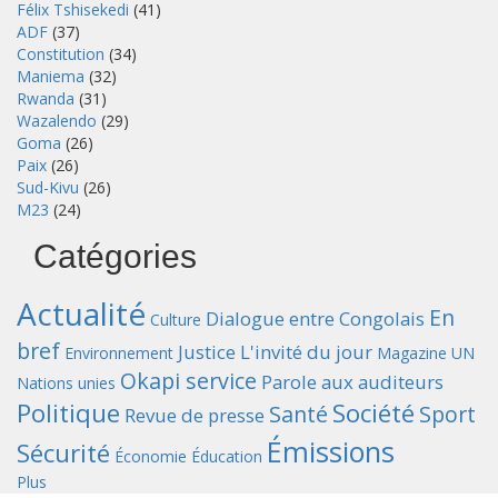
Félix Tshisekedi
(41)
ADF
(37)
Constitution
(34)
Maniema
(32)
Rwanda
(31)
Wazalendo
(29)
Goma
(26)
Paix
(26)
Sud-Kivu
(26)
M23
(24)
Catégories
Actualité
En
Dialogue entre Congolais
Culture
bref
Justice
L'invité du jour
Environnement
Magazine UN
Okapi service
Parole aux auditeurs
Nations unies
Politique
Société
Santé
Sport
Revue de presse
Émissions
Sécurité
Économie
Éducation
Plus