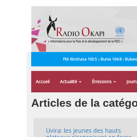
Aller
au
contenu
principal
FM: Kinshasa 103.5 :: Bunia 104.8 :: Bukavu
Accueil
Actualité
Émissions
Jour
Articles de la catég
Uvira: les jeunes des hauts