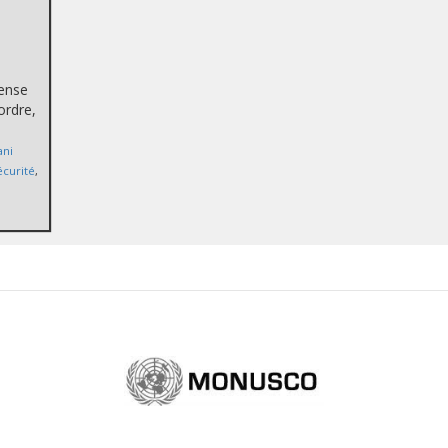
fense
ordre,
ni
écurité
,