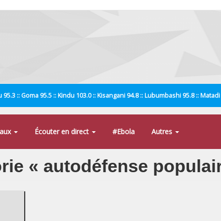
 95.3 :: Goma 95.5 :: Kindu 103.0 :: Kisangani 94.8 :: Lubumbashi 95.8 :: Matad
naux
Écouter en direct
#Ebola
Autres
orie « autodéfense populai