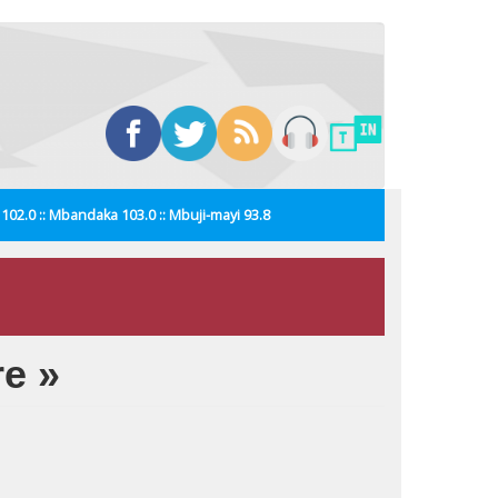
i 102.0 :: Mbandaka 103.0 :: Mbuji-mayi 93.8
re »