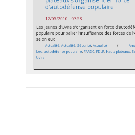
plateaux s’organisent en force
d'autodéfense populaire
12/05/2010 - 07:53
Les jeunes d'Uvira s'organisent en force d'autodé
populaire pour pallier l'insuffisance des forces de l'
selon eux
/
Actualité
,
Actualité
,
Sécurité
,
Actualité
Ama
Leo
,
autodéfense populaire
,
FARDC
,
FDLR
,
Hauts plateaux
,
S
Uvira