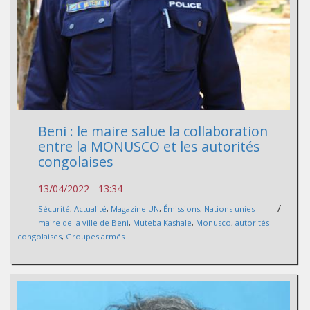
Beni : le maire salue la collaboration
entre la MONUSCO et les autorités
congolaises
13/04/2022 - 13:34
/
Sécurité
,
Actualité
,
Magazine UN
,
Émissions
,
Nations unies
maire de la ville de Beni
,
Muteba Kashale
,
Monusco
,
autorités
congolaises
,
Groupes armés