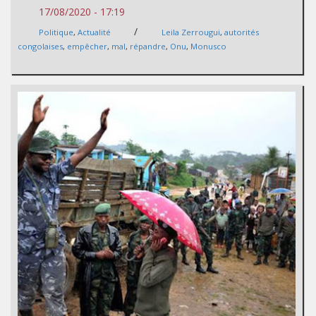
17/08/2020 - 17:19
/
Politique
,
Actualité
Leila Zerrougui
,
autorités
congolaises
,
empêcher
,
mal
,
répandre
,
Onu
,
Monusco