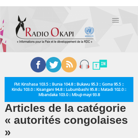
Aller
au
Toggle
contenu
navigation
principal
FM: Kinshasa 103.5 :: Bunia 104.8 :: Bukavu 95.3 :: Goma 95.5 ::
Kindu 103.0 :: Kisangani 94.8 :: Lubumbashi 95.8 :: Matadi 102.0 ::
Mbandaka 103.0 :: Mbuji-mayi 93.8
Articles de la catégorie
« autorités congolaises
»