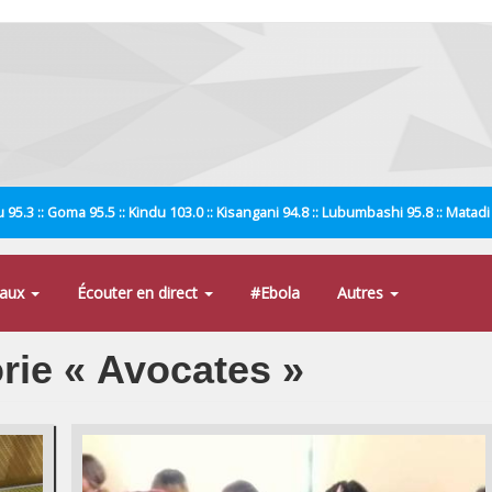
 95.3 :: Goma 95.5 :: Kindu 103.0 :: Kisangani 94.8 :: Lubumbashi 95.8 :: Matad
naux
Écouter en direct
#Ebola
Autres
orie « Avocates »