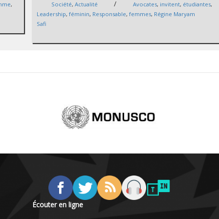
/
emme
,
Société
,
Actualité
Avocates
,
invitent
,
étudiantes
,
Leadership
,
féminin
,
Responsable
,
femmes
,
Régine Maryam
Safi
Écouter en ligne