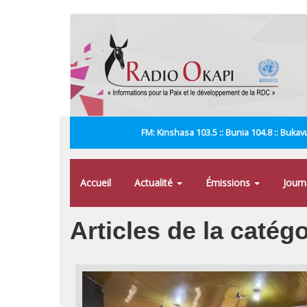
Aller
au
contenu
principal
FM: Kinshasa 103.5 :: Bunia 104.8 :: Bukavu
Accueil
Actualité
Émissions
Jour
Articles de la catég