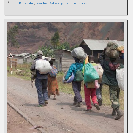
/
Butembo
,
évadés
,
Kakwangura
,
prisonniers