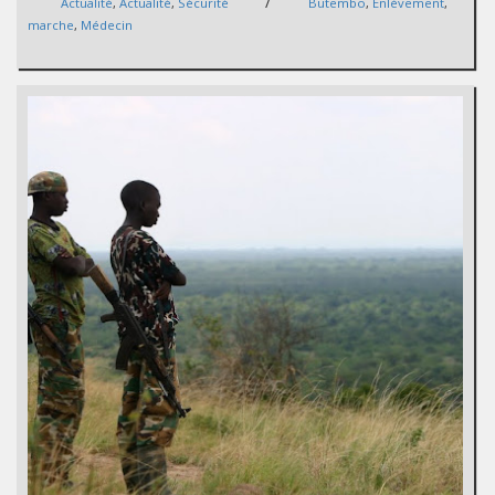
/
Actualité
,
Actualité
,
Sécurité
Butembo
,
Enlèvement
,
marche
,
Médecin