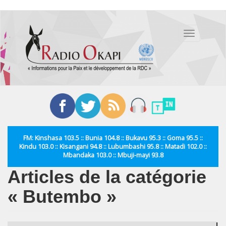
Aller
au
Toggle
contenu
navigation
principal
FM: Kinshasa 103.5 :: Bunia 104.8 :: Bukavu 95.3 :: Goma 95.5 ::
Kindu 103.0 :: Kisangani 94.8 :: Lubumbashi 95.8 :: Matadi 102.0 ::
Mbandaka 103.0 :: Mbuji-mayi 93.8
Articles de la catégorie
« Butembo »