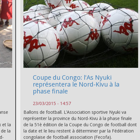
Coupe du Congo: l'As Nyuki
représentera le Nord-Kivu à la
phase finale
23/03/2015 - 14:57
anse
Ballons de football. L’Association sportive Nyuki va
représenter la province du Nord-Kivu à la phase finale
 et la
de la 51è édition de la Coupe du Congo de football dont
 de la
la date et le lieu restent à déterminer par la Fédération
d-
congolaise de football association (Fecofa).