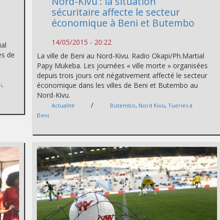
Nord-Kivu : la situation
sécuritaire affecte le secteur
économique à Beni et Butembo
14/05/2015 - 20:22
ial
es de
La ville de Beni au Nord-Kivu. Radio Okapi/Ph.Martial
Papy Mukeba. Les journées « ville morte » organisées
depuis trois jours ont négativement affecté le secteur
économique dans les villes de Beni et Butembo au
i
,
Nord-Kivu.
/
Actualité
Butembo
,
Nord Kivu
,
Tueries à
Beni