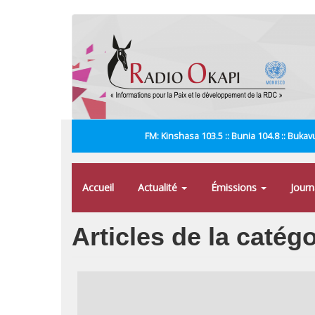
Aller
au
contenu
principal
FM: Kinshasa 103.5 :: Bunia 104.8 :: Bukavu
Accueil
Actualité
Émissions
Jour
Articles de la catég