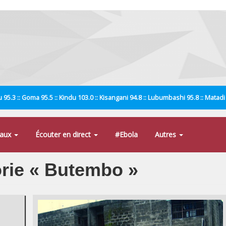
 95.3 :: Goma 95.5 :: Kindu 103.0 :: Kisangani 94.8 :: Lubumbashi 95.8 :: Matad
naux
Écouter en direct
#Ebola
Autres
orie « Butembo »