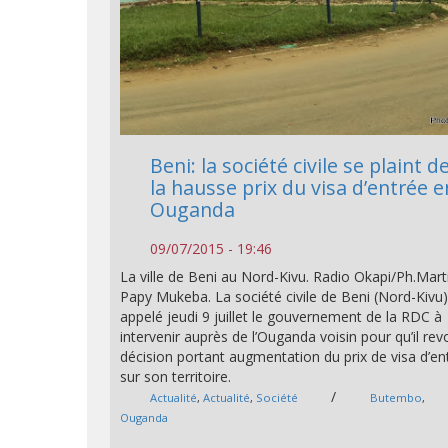
Beni: la société civile se plaint d
la hausse prix du visa d’entrée e
Ouganda
09/07/2015 - 19:46
La ville de Beni au Nord-Kivu. Radio Okapi/Ph.Mart
Papy Mukeba. La société civile de Beni (Nord-Kivu)
appelé jeudi 9 juillet le gouvernement de la RDC à
intervenir auprès de l’Ouganda voisin pour qu’il rev
décision portant augmentation du prix de visa d’en
sur son territoire.
/
Actualité
,
Actualité
,
Société
Butembo
,
Ouganda