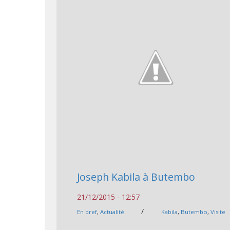
Joseph Kabila à Butembo
21/12/2015 - 12:57
/
En bref
,
Actualité
Kabila
,
Butembo
,
Visite