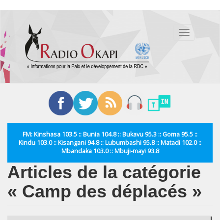
Aller
au
Toggle
contenu
navigation
principal
FM: Kinshasa 103.5 :: Bunia 104.8 :: Bukavu 95.3 :: Goma 95.5 ::
Kindu 103.0 :: Kisangani 94.8 :: Lubumbashi 95.8 :: Matadi 102.0 ::
Mbandaka 103.0 :: Mbuji-mayi 93.8
Articles de la catégorie
« Camp des déplacés »