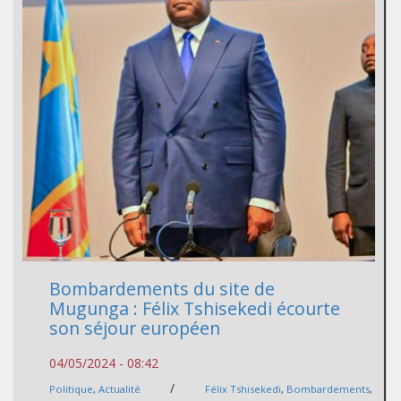
Bombardements du site de
Mugunga : Félix Tshisekedi écourte
son séjour européen
04/05/2024 - 08:42
/
Politique
,
Actualité
Félix Tshisekedi
,
Bombardements
,