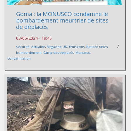
Goma : la MONUSCO condamne le
bombardement meurtrier de sites
de déplacés
03/05/2024 - 19:45
/
Sécurité
,
Actualité
,
Magazine UN
,
Émissions
,
Nations unies
bombardement
,
Camp des déplacés
,
Monusco
,
condamnation