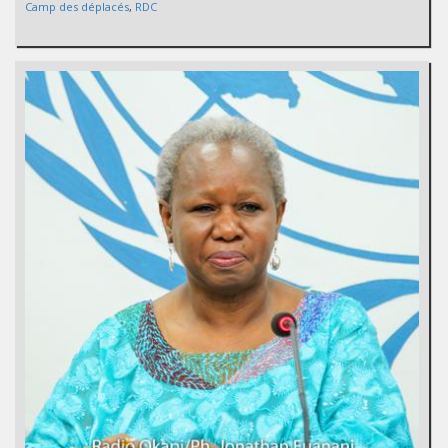
Camp des déplacés
,
RDC