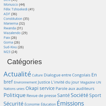
Monusco
(44)
Félix Tshisekedi
(41)
ADF
(36)
Constitution
(35)
Maniema
(32)
Rwanda
(31)
Wazalendo
(29)
Paix
(26)
Goma
(26)
Sud-Kivu
(26)
M23
(24)
Catégories
Actualité
En
Dialogue entre Congolais
Culture
bref
Justice
L'invité du jour
Environnement
Magazine UN
Okapi service
Parole aux auditeurs
Nations unies
Politique
Société
Santé
Sport
Revue de presse
Émissions
Sécurité
Économie
Éducation