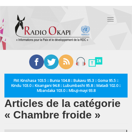
Aller
au
Toggle
contenu
navigation
principal
FM: Kinshasa 103.5 :: Bunia 104.8 :: Bukavu 95.3 :: Goma 95.5 ::
Kindu 103.0 :: Kisangani 94.8 :: Lubumbashi 95.8 :: Matadi 102.0 ::
Mbandaka 103.0 :: Mbuji-mayi 93.8
Articles de la catégorie
« Chambre froide »