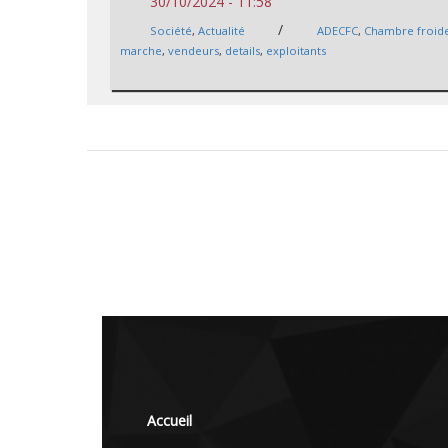
30/10/2024 - 11:58
/
Société
,
Actualité
ADECFC
,
Chambre froid
marche
,
vendeurs
,
details
,
exploitants
Accueil