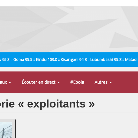
 95.3 :: Goma 95.5 :: Kindu 103.0 :: Kisangani 94.8 :: Lubumbashi 95.8 :: Matad
naux
Écouter en direct
#Ebola
Autres
rie « exploitants »