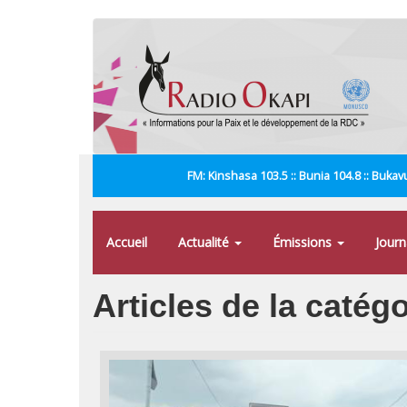
Aller
au
contenu
principal
FM: Kinshasa 103.5 :: Bunia 104.8 :: Bukavu
Accueil
Actualité
Émissions
Jour
Articles de la catégo