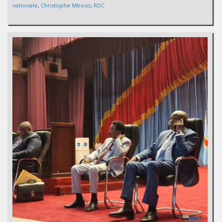
nationale
,
Christophe Mboso
,
RDC