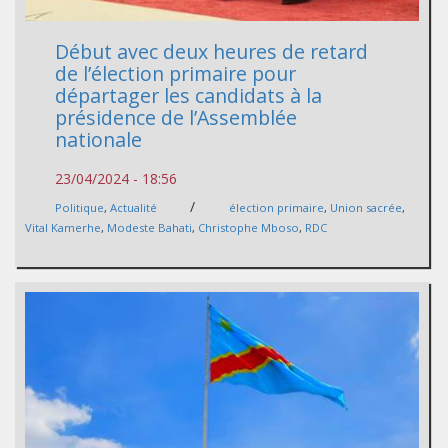
Début avec deux heures de retard
de l’élection primaire pour
départager les candidats à la
présidence de l’Assemblée
nationale
23/04/2024 - 18:56
/
Politique
,
Actualité
élection primaire
,
Union sacrée
,
Vital Kamerhe
,
Modeste Bahati
,
Christophe Mboso
,
RDC