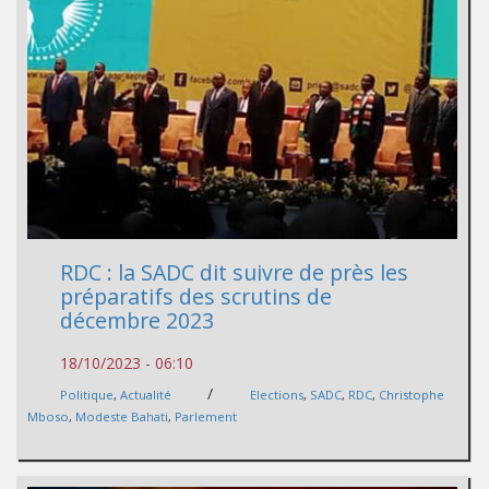
RDC : la SADC dit suivre de près les
préparatifs des scrutins de
décembre 2023
18/10/2023 - 06:10
/
Politique
,
Actualité
Elections
,
SADC
,
RDC
,
Christophe
Mboso
,
Modeste Bahati
,
Parlement