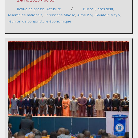
/
Revue de presse
,
Actualité
Bureau
,
président
,
Assemblée nationale
,
Christophe Mboso
,
Aimé Boji
,
Baudoin Mayo
,
réunion de conjoncture économique