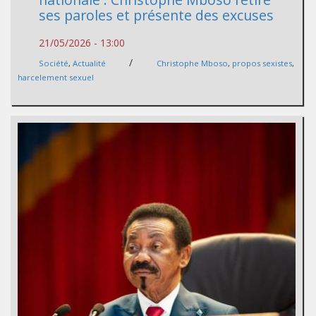
ses paroles et présente des excuses
21/05/2026 - 13:00
/
Société
,
Actualité
Christophe Mboso
,
propos sexistes
,
harcelement sexuel