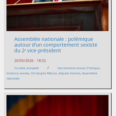
Assemblée nationale : polémique
autour d’un comportement sexiste
du 2ᵉ vice-président
20/05/2026 - 18:32
/
Société
,
Actualité
harcelement sexuel
,
Politique
,
Violence sexiste
,
Christophe Mboso
,
député
,
femme
,
Assemblée
nationale