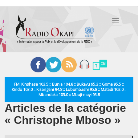
Aller
au
Toggle
contenu
navigation
principal
FM: Kinshasa 103.5 :: Bunia 104.8 :: Bukavu 95.3 :: Goma 95.5 ::
Kindu 103.0 :: Kisangani 94.8 :: Lubumbashi 95.8 :: Matadi 102.0 ::
Mbandaka 103.0 :: Mbuji-mayi 93.8
Articles de la catégorie
« Christophe Mboso »