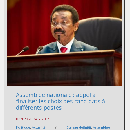
Assemblée nationale : appel à
finaliser les choix des candidats à
différents postes
08/05/2024 - 20:21
/
Politique
,
Actualité
Bureau définitif
,
Assemblée