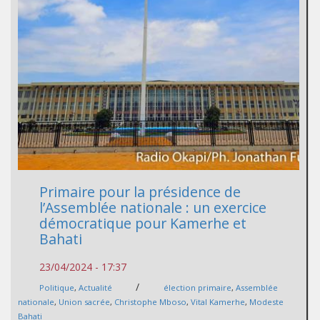
Primaire pour la présidence de
l’Assemblée nationale : un exercice
démocratique pour Kamerhe et
Bahati
23/04/2024 - 17:37
/
Politique
,
Actualité
élection primaire
,
Assemblée
nationale
,
Union sacrée
,
Christophe Mboso
,
Vital Kamerhe
,
Modeste
Bahati