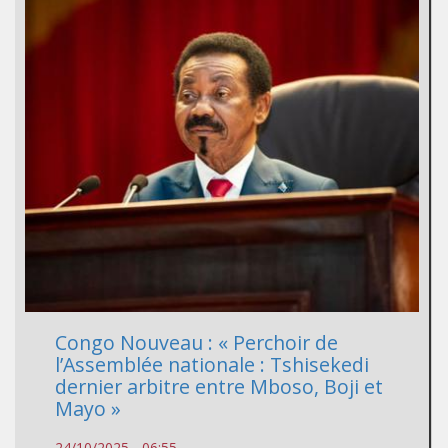
Congo Nouveau : « Perchoir de
l’Assemblée nationale : Tshisekedi
dernier arbitre entre Mboso, Boji et
Mayo »
24/10/2025 - 06:55