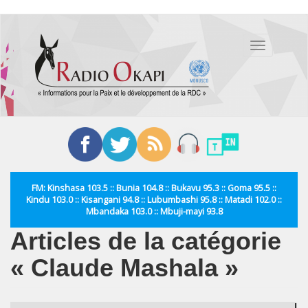
Aller
au
Toggle
contenu
navigation
principal
FM: Kinshasa 103.5 :: Bunia 104.8 :: Bukavu 95.3 :: Goma 95.5 ::
Kindu 103.0 :: Kisangani 94.8 :: Lubumbashi 95.8 :: Matadi 102.0 ::
Mbandaka 103.0 :: Mbuji-mayi 93.8
Articles de la catégorie
« Claude Mashala »