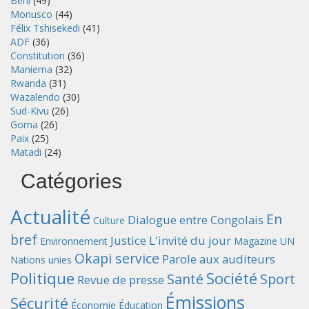
Beni
(49)
Monusco
(44)
Félix Tshisekedi
(41)
ADF
(36)
Constitution
(36)
Maniema
(32)
Rwanda
(31)
Wazalendo
(30)
Sud-Kivu
(26)
Goma
(26)
Paix
(25)
Matadi
(24)
Catégories
Actualité
En
Dialogue entre Congolais
Culture
bref
Justice
L'invité du jour
Environnement
Magazine UN
Okapi service
Parole aux auditeurs
Nations unies
Politique
Société
Santé
Sport
Revue de presse
Émissions
Sécurité
Économie
Éducation