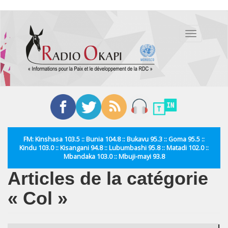
Aller
au
Toggle
contenu
navigation
principal
FM: Kinshasa 103.5 :: Bunia 104.8 :: Bukavu 95.3 :: Goma 95.5 ::
Kindu 103.0 :: Kisangani 94.8 :: Lubumbashi 95.8 :: Matadi 102.0 ::
Mbandaka 103.0 :: Mbuji-mayi 93.8
Articles de la catégorie
« Col »