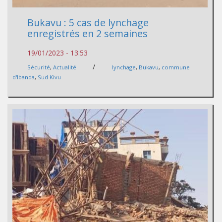
Bukavu : 5 cas de lynchage
enregistrés en 2 semaines
19/01/2023 - 13:53
/
Sécurité
,
Actualité
lynchage
,
Bukavu
,
commune
d'Ibanda
,
Sud Kivu