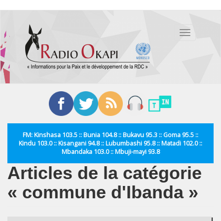
Aller
au
Toggle
contenu
navigation
principal
FM: Kinshasa 103.5 :: Bunia 104.8 :: Bukavu 95.3 :: Goma 95.5 ::
Kindu 103.0 :: Kisangani 94.8 :: Lubumbashi 95.8 :: Matadi 102.0 ::
Mbandaka 103.0 :: Mbuji-mayi 93.8
Articles de la catégorie
« commune d'Ibanda »