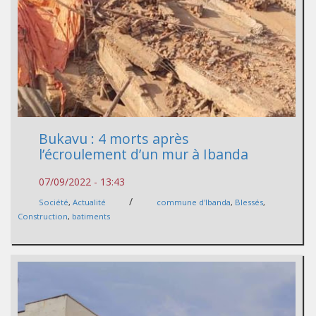
Bukavu : 4 morts après
l’écroulement d’un mur à Ibanda
07/09/2022 - 13:43
/
Société
,
Actualité
commune d'Ibanda
,
Blessés
,
Construction
,
batiments