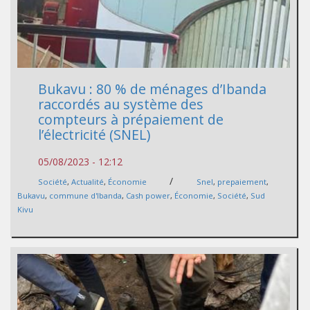
Bukavu : 80 % de ménages d’Ibanda
raccordés au système des
compteurs à prépaiement de
l’électricité (SNEL)
05/08/2023 - 12:12
/
Société
,
Actualité
,
Économie
Snel
,
prepaiement
,
Bukavu
,
commune d'Ibanda
,
Cash power
,
Économie
,
Société
,
Sud
Kivu