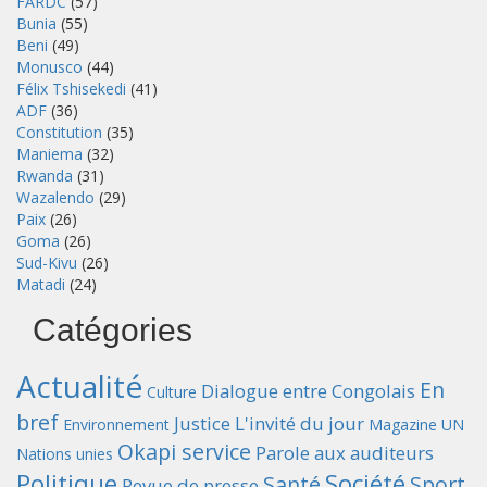
FARDC
(57)
Bunia
(55)
Beni
(49)
Monusco
(44)
Félix Tshisekedi
(41)
ADF
(36)
Constitution
(35)
Maniema
(32)
Rwanda
(31)
Wazalendo
(29)
Paix
(26)
Goma
(26)
Sud-Kivu
(26)
Matadi
(24)
Catégories
Actualité
En
Dialogue entre Congolais
Culture
bref
Justice
L'invité du jour
Environnement
Magazine UN
Okapi service
Parole aux auditeurs
Nations unies
Politique
Société
Santé
Sport
Revue de presse