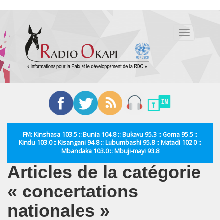
Aller
au
Toggle
contenu
navigation
principal
FM: Kinshasa 103.5 :: Bunia 104.8 :: Bukavu 95.3 :: Goma 95.5 ::
Kindu 103.0 :: Kisangani 94.8 :: Lubumbashi 95.8 :: Matadi 102.0 ::
Mbandaka 103.0 :: Mbuji-mayi 93.8
Articles de la catégorie
« concertations
nationales »