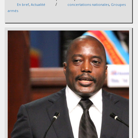
/
En bref
,
Actualité
concertations nationales
,
Groupes
armés