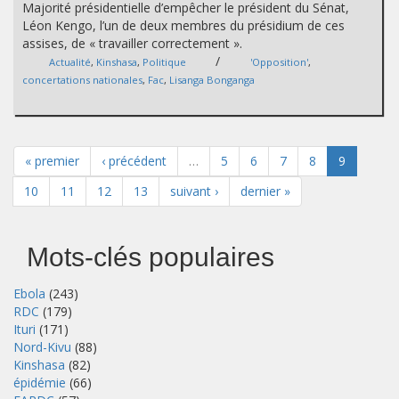
Majorité présidentielle d’empêcher le président du Sénat,
Léon Kengo, l’un de deux membres du présidium de ces
assises, de « travailler correctement ».
/
Actualité
,
Kinshasa
,
Politique
'Opposition'
,
concertations nationales
,
Fac
,
Lisanga Bonganga
« premier
‹ précédent
…
5
6
7
8
9
10
11
12
13
suivant ›
dernier »
Mots-clés populaires
Ebola
(243)
RDC
(179)
Ituri
(171)
Nord-Kivu
(88)
Kinshasa
(82)
épidémie
(66)