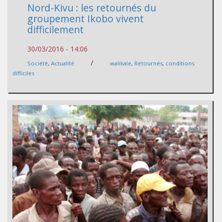
Nord-Kivu : les retournés du
groupement Ikobo vivent
difficilement
30/03/2016 - 14:06
/
Société
,
Actualité
walikale
,
Retournés
,
conditions
difficiles