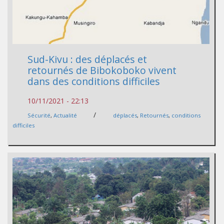
Sud-Kivu : des déplacés et
retournés de Bibokoboko vivent
dans des conditions difficiles
10/11/2021 - 22:13
/
Sécurité
,
Actualité
déplacés
,
Retournés
,
conditions
difficiles