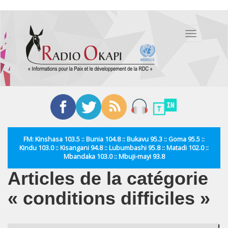
Aller
au
Toggle
contenu
navigation
principal
FM: Kinshasa 103.5 :: Bunia 104.8 :: Bukavu 95.3 :: Goma 95.5 ::
Kindu 103.0 :: Kisangani 94.8 :: Lubumbashi 95.8 :: Matadi 102.0 ::
Mbandaka 103.0 :: Mbuji-mayi 93.8
Articles de la catégorie
« conditions difficiles »