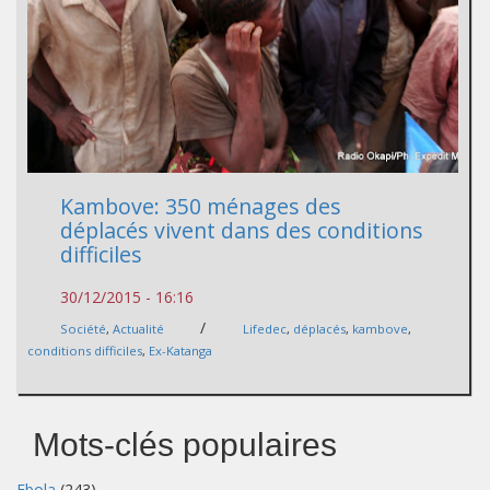
Kambove: 350 ménages des
déplacés vivent dans des conditions
difficiles
30/12/2015 - 16:16
/
Société
,
Actualité
Lifedec
,
déplacés
,
kambove
,
conditions difficiles
,
Ex-Katanga
Mots-clés populaires
Ebola
(243)