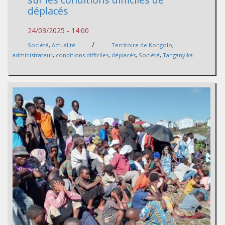
déplacés
24/03/2025 - 14:00
/
Société
,
Actualité
Territoire de Kongolo
,
administrateur
,
conditions difficiles
,
déplacés
,
Société
,
Tanganyika