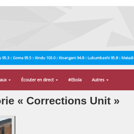
 95.3 :: Goma 95.5 :: Kindu 103.0 :: Kisangani 94.8 :: Lubumbashi 95.8 :: Matad
naux
Écouter en direct
#Ebola
Autres
orie « Corrections Unit »