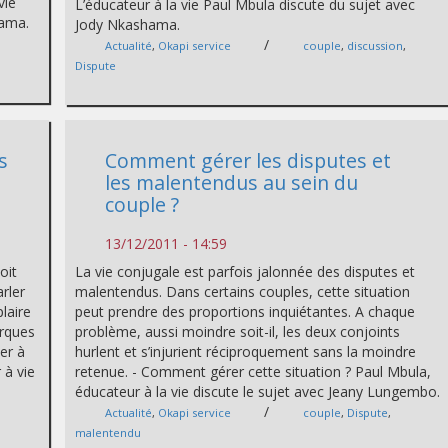
vie
L’éducateur à la vie Paul Mbula discute du sujet avec
hama.
Jody Nkashama.
/
Actualité
,
Okapi service
couple
,
discussion
,
Dispute
s
Comment gérer les disputes et
les malentendus au sein du
couple ?
13/12/2011 - 14:59
oit
La vie conjugale est parfois jalonnée des disputes et
arler
malentendus. Dans certains couples, cette situation
laire
peut prendre des proportions inquiétantes. A chaque
arques
problème, aussi moindre soit-il, les deux conjoints
er à
hurlent et s’injurient réciproquement sans la moindre
 à vie
retenue. - Comment gérer cette situation ? Paul Mbula,
éducateur à la vie discute le sujet avec Jeany Lungembo.
/
Actualité
,
Okapi service
couple
,
Dispute
,
malentendu