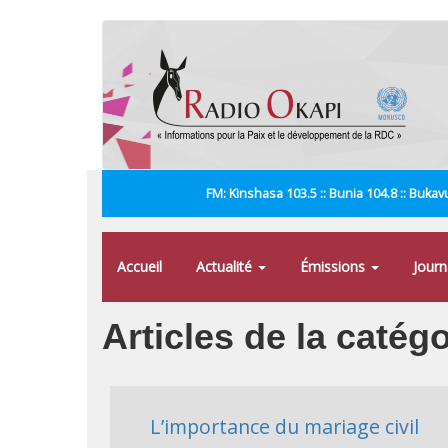
Aller
au
contenu
principal
FM: Kinshasa 103.5 :: Bunia 104.8 :: Bukavu
Accueil
Actualité
Émissions
Jour
Articles de la catég
L’importance du mariage civil