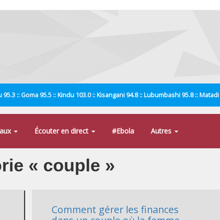
 95.3 :: Goma 95.5 :: Kindu 103.0 :: Kisangani 94.8 :: Lubumbashi 95.8 :: Matad
naux
Écouter en direct
#Ebola
Autres
orie « couple »
Comment gérer les finances