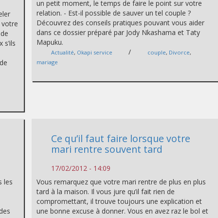
un petit moment, le temps de faire le point sur votre
e
relation. - Est-il possible de sauver un tel couple ?
eler
Découvrez des conseils pratiques pouvant vous aider
 votre
dans ce dossier préparé par Jody Nkashama et Taty
 de
Mapuku.
 s’ils
/
Actualité
,
Okapi service
couple
,
Divorce
,
 de
mariage
Ce qu’il faut faire lorsque votre
mari rentre souvent tard
17/02/2012 - 14:09
 les
Vous remarquez que votre mari rentre de plus en plus
tard à la maison. Il vous jure qu’il fait rien de
compromettant, il trouve toujours une explication et
 des
une bonne excuse à donner. Vous en avez raz le bol et