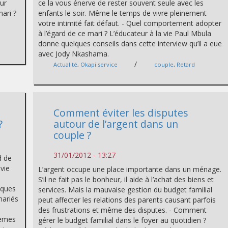
our
ce la vous énerve de rester souvent seule avec les
mari ?
enfants le soir. Même le temps de vivre pleinement
votre intimité fait défaut. - Quel comportement adopter
à l’égard de ce mari ? L’éducateur à la vie Paul Mbula
donne quelques conseils dans cette interview qu’il a eue
avec Jody Nkashama.
/
Actualité
,
Okapi service
couple
,
Retard
Comment éviter les disputes
?
autour de l’argent dans un
couple ?
31/01/2012 - 13:27
d de
 vie
L’argent occupe une place importante dans un ménage.
S’il ne fait pas le bonheur, il aide à l’achat des biens et
elques
services. Mais la mauvaise gestion du budget familial
mariés
peut affecter les relations des parents causant parfois
des frustrations et même des disputes. - Comment
lèmes
gérer le budget familial dans le foyer au quotidien ?