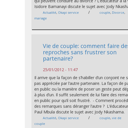
qui peuvent conduire au divorce ? L’éducateur à la 
Isidore Bamanayi discute le sujet avec Jody Nkas
/
Actualité
,
Okapi service
couple
,
Divorce
,
mariage
Vie de couple: comment faire de
reproches sans frustrer son
partenaire?
25/01/2012 - 11:47
Il arrive que la façon de s’habiller d’un conjoint ne s
pas appréciée par l’autre partenaire. La façon de p
en public ou la manière de poser un geste peut dép
à plus d’un. Il suffit seulement de lui faire des rem
en public pour qu’il soit frustré. - Comment procéd
des remarques sans déranger l’autre ? L’éducateur
Paul Mbula discute le sujet avec Jody Nkashama.
/
Actualité
,
Okapi service
couple
,
vie de
couple