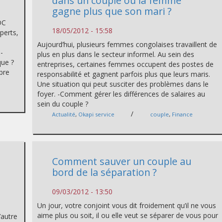
dans un couple où la femme
gagne plus que son mari ?
DC
18/05/2012 - 15:58
xperts,
Aujourd’hui, plusieurs femmes congolaises travaillent de
-
plus en plus dans le secteur informel. Au sein des
ique ?
entreprises, certaines femmes occupent des postes de
ibre
responsabilité et gagnent parfois plus que leurs maris.
Une situation qui peut susciter des problèmes dans le
foyer. -Comment gérer les différences de salaires au
sein du couple ?
/
Actualité
,
Okapi service
couple
,
Finance
Comment sauver un couple au
bord de la séparation ?
09/03/2012 - 13:50
Un jour, votre conjoint vous dit froidement qu’il ne vous
aime plus ou soit, il ou elle veut se séparer de vous pour
’autre