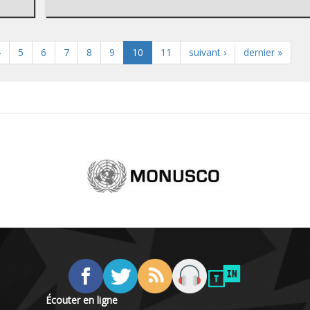
4
5
6
7
8
9
10
11
suivant ›
dernier »
Écouter en ligne