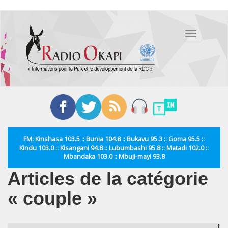
Aller
au
Toggle
contenu
navigation
principal
FM: Kinshasa 103.5 :: Bunia 104.8 :: Bukavu 95.3 :: Goma 95.5 ::
Kindu 103.0 :: Kisangani 94.8 :: Lubumbashi 95.8 :: Matadi 102.0 ::
Mbandaka 103.0 :: Mbuji-mayi 93.8
Articles de la catégorie
« couple »