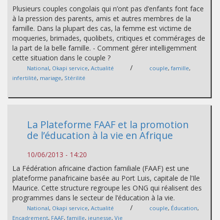
Plusieurs couples congolais qui n’ont pas d’enfants font face
à la pression des parents, amis et autres membres de la
famille. Dans la plupart des cas, la femme est victime de
moqueries, brimades, quolibets, critiques et commérages de
la part de la belle famille. - Comment gérer intelligemment
cette situation dans le couple ?
/
National
,
Okapi service
,
Actualité
couple
,
famille
,
infertilité
,
mariage
,
Stérilité
La Plateforme FAAF et la promotion
de l’éducation à la vie en Afrique
10/06/2013 - 14:20
La Fédération africaine d’action familiale (FAAF) est une
plateforme panafricaine basée au Port Luis, capitale de l’Ile
Maurice. Cette structure regroupe les ONG qui réalisent des
programmes dans le secteur de l’éducation à la vie.
/
National
,
Okapi service
,
Actualité
couple
,
Éducation
,
Encadrement
,
FAAF
,
famille
,
jeunesse
,
Vie