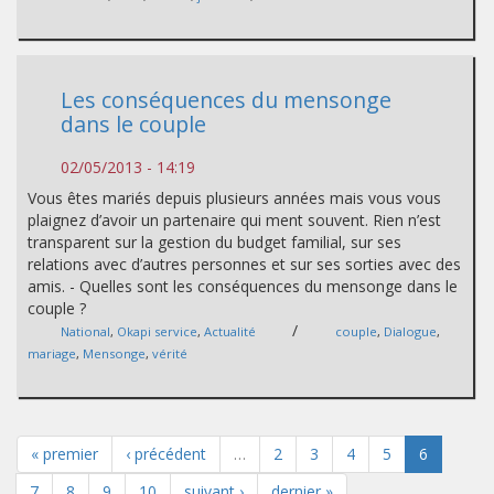
Les conséquences du mensonge
dans le couple
02/05/2013 - 14:19
Vous êtes mariés depuis plusieurs années mais vous vous
plaignez d’avoir un partenaire qui ment souvent. Rien n’est
transparent sur la gestion du budget familial, sur ses
relations avec d’autres personnes et sur ses sorties avec des
amis. - Quelles sont les conséquences du mensonge dans le
couple ?
/
National
,
Okapi service
,
Actualité
couple
,
Dialogue
,
mariage
,
Mensonge
,
vérité
« premier
‹ précédent
…
2
3
4
5
6
7
8
9
10
suivant ›
dernier »