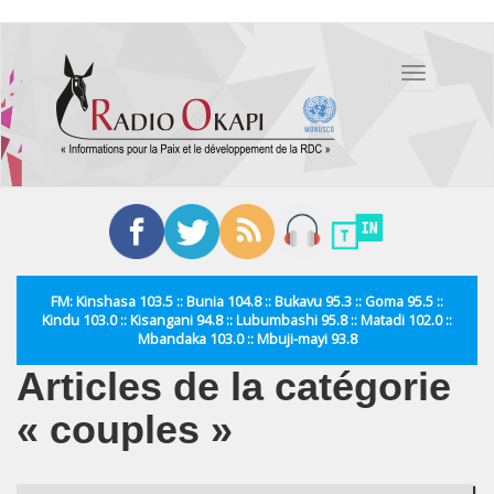
Aller
au
Toggle
contenu
navigation
principal
FM: Kinshasa 103.5 :: Bunia 104.8 :: Bukavu 95.3 :: Goma 95.5 ::
Kindu 103.0 :: Kisangani 94.8 :: Lubumbashi 95.8 :: Matadi 102.0 ::
Mbandaka 103.0 :: Mbuji-mayi 93.8
Articles de la catégorie
« couples »