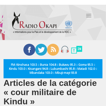
Aller
au
Toggle
contenu
navigation
principal
FM: Kinshasa 103.5 :: Bunia 104.8 :: Bukavu 95.3 :: Goma 95.5 ::
Kindu 103.0 :: Kisangani 94.8 :: Lubumbashi 95.8 :: Matadi 102.0 ::
Mbandaka 103.0 :: Mbuji-mayi 93.8
Articles de la catégorie
« cour militaire de
Kindu »