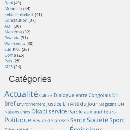
Beni
(49)
Monusco
(44)
Félix Tshisekedi
(41)
Constitution
(37)
ADF
(36)
Maniema
(32)
Rwanda
(31)
Wazalendo
(30)
Sud-Kivu
(26)
Goma
(26)
Paix
(25)
M23
(24)
Catégories
Actualité
En
Dialogue entre Congolais
Culture
bref
Justice
L'invité du jour
Environnement
Magazine UN
Okapi service
Parole aux auditeurs
Nations unies
Politique
Société
Santé
Sport
Revue de presse
Émissions