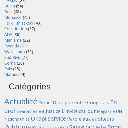
FARDC
(57)
Bunia
(54)
Beni
(48)
Monusco
(45)
Félix Tshisekedi
(40)
Constitution
(37)
ADF
(36)
Maniema
(32)
Rwanda
(31)
Wazalendo
(30)
Sud-Kivu
(27)
Goma
(26)
Paix
(25)
Matadi
(24)
Catégories
Actualité
En
Dialogue entre Congolais
Culture
bref
Justice
L'invité du jour
Environnement
Magazine UN
Okapi service
Parole aux auditeurs
Nations unies
Politique
Société
Santé
Sport
Revue de presse