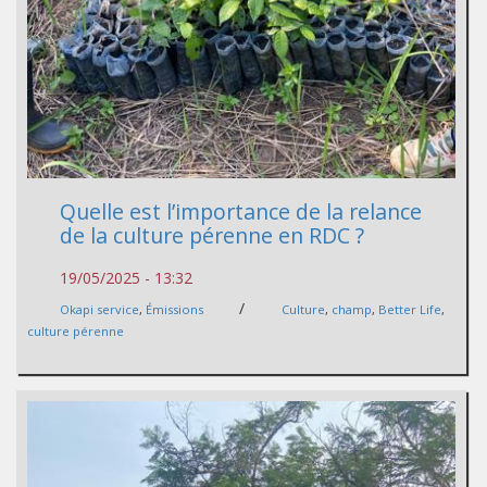
Quelle est l’importance de la relance
de la culture pérenne en RDC ?
19/05/2025 - 13:32
/
Okapi service
,
Émissions
Culture
,
champ
,
Better Life
,
culture pérenne