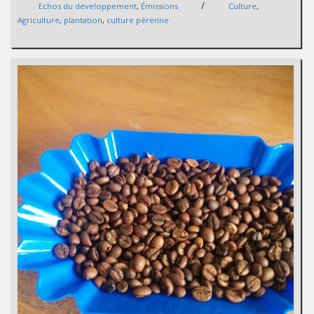
/
Echos du développement
,
Émissions
Culture
,
Agriculture
,
plantation
,
culture pérenne