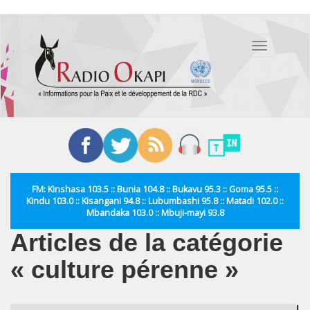
Aller
au
Toggle
contenu
navigation
principal
FM: Kinshasa 103.5 :: Bunia 104.8 :: Bukavu 95.3 :: Goma 95.5 ::
Kindu 103.0 :: Kisangani 94.8 :: Lubumbashi 95.8 :: Matadi 102.0 ::
Mbandaka 103.0 :: Mbuji-mayi 93.8
Articles de la catégorie
« culture pérenne »