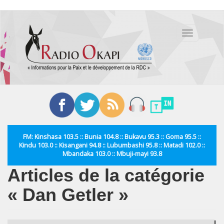
Aller
au
Toggle
contenu
navigation
principal
FM: Kinshasa 103.5 :: Bunia 104.8 :: Bukavu 95.3 :: Goma 95.5 ::
Kindu 103.0 :: Kisangani 94.8 :: Lubumbashi 95.8 :: Matadi 102.0 ::
Mbandaka 103.0 :: Mbuji-mayi 93.8
Articles de la catégorie
« Dan Getler »