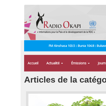
Aller
au
contenu
principal
FM: Kinshasa 103.5 :: Bunia 104.8 :: Bukavu
Accueil
Actualité
Émissions
Jour
Articles de la caté