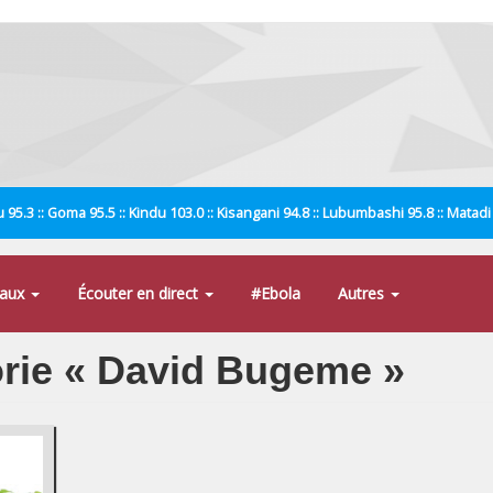
 95.3 :: Goma 95.5 :: Kindu 103.0 :: Kisangani 94.8 :: Lubumbashi 95.8 :: Matad
naux
Écouter en direct
#Ebola
Autres
gorie « David Bugeme »