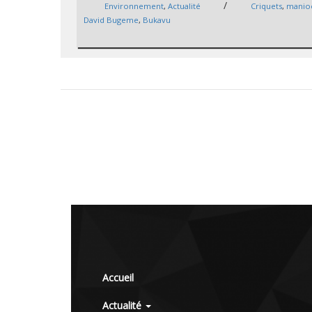
/
Environnement
,
Actualité
Criquets
,
manio
David Bugeme
,
Bukavu
Accueil
Actualité