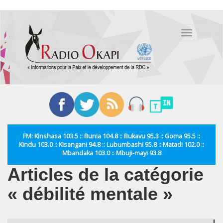
Aller
au
Toggle
contenu
navigation
principal
FM: Kinshasa 103.5 :: Bunia 104.8 :: Bukavu 95.3 :: Goma 95.5 ::
Kindu 103.0 :: Kisangani 94.8 :: Lubumbashi 95.8 :: Matadi 102.0 ::
Mbandaka 103.0 :: Mbuji-mayi 93.8
Articles de la catégorie
« débilité mentale »