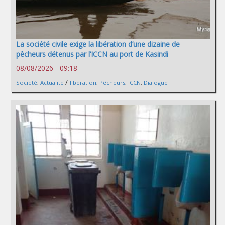
La société civile exige la libération d’une dizaine de
pêcheurs détenus par l’ICCN au port de Kasindi
08/08/2026 - 09:18
/
Société
,
Actualité
libération
,
Pêcheurs
,
ICCN
,
Dialogue