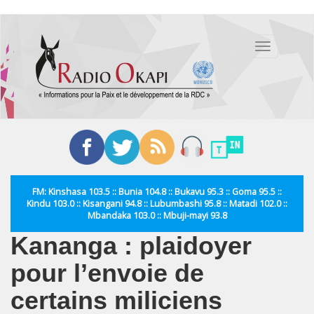
Aller
au
Toggle
contenu
navigation
principal
FM: Kinshasa 103.5 :: Bunia 104.8 :: Bukavu 95.3 :: Goma 95.5 ::
Kindu 103.0 :: Kisangani 94.8 :: Lubumbashi 95.8 :: Matadi 102.0 ::
Mbandaka 103.0 :: Mbuji-mayi 93.8
Kananga : plaidoyer
pour l’envoie de
certains miliciens