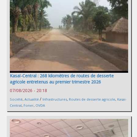
Kasaï-Central : 268 kilomètres de routes de desserte
agricole entretenus au premier trimestre 2026
07/08/2026 - 20:18
/
Société
,
Actualité
Infrastructures
,
Routes de desserte agricole
,
Kasai-
Central
,
Foner
,
OVDA