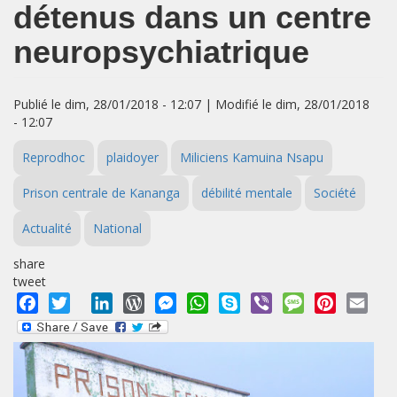
détenus dans un centre
neuropsychiatrique
Publié le dim, 28/01/2018 - 12:07 | Modifié le dim, 28/01/2018
- 12:07
Reprodhoc
plaidoyer
Miliciens Kamuina Nsapu
Prison centrale de Kananga
débilité mentale
Société
Actualité
National
share
tweet
Facebook
Twitter
LinkedIn
WordPress
Messenger
WhatsApp
Skype
Viber
Message
Pinterest
Emai