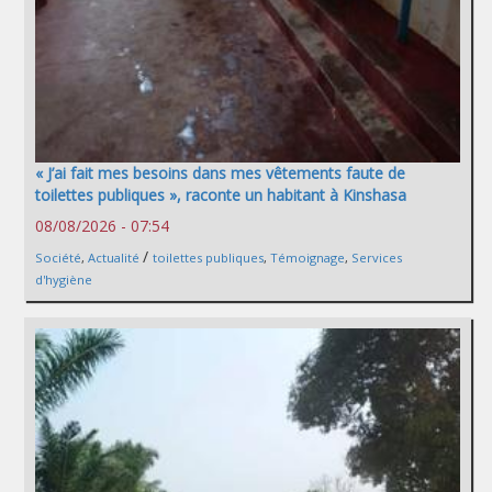
« J’ai fait mes besoins dans mes vêtements faute de
toilettes publiques », raconte un habitant à Kinshasa
08/08/2026 - 07:54
/
Société
,
Actualité
toilettes publiques
,
Témoignage
,
Services
d'hygiène