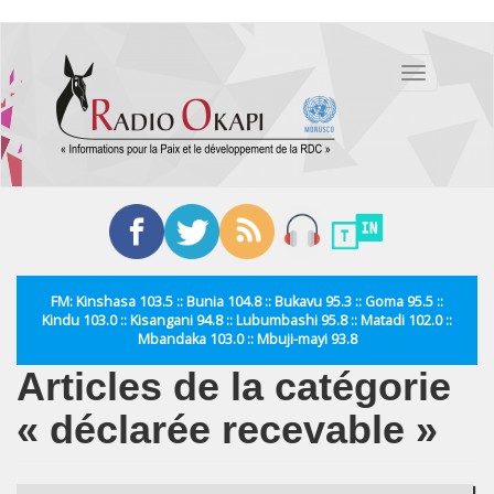
Aller
au
Toggle
contenu
navigation
principal
FM: Kinshasa 103.5 :: Bunia 104.8 :: Bukavu 95.3 :: Goma 95.5 ::
Kindu 103.0 :: Kisangani 94.8 :: Lubumbashi 95.8 :: Matadi 102.0 ::
Mbandaka 103.0 :: Mbuji-mayi 93.8
Articles de la catégorie
« déclarée recevable »