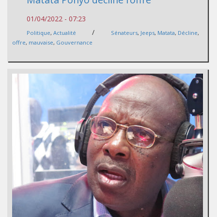
01/04/2022 - 07:23
/
Politique
,
Actualité
Sénateurs
,
Jeeps
,
Matata
,
Décline
,
offre
,
mauvaise
,
Gouvernance