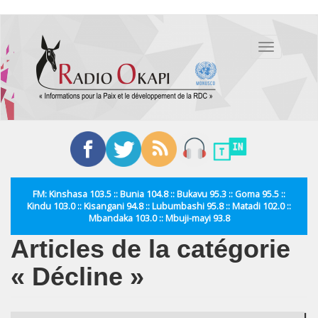
Aller
au
Toggle
contenu
navigation
principal
FM: Kinshasa 103.5 :: Bunia 104.8 :: Bukavu 95.3 :: Goma 95.5 ::
Kindu 103.0 :: Kisangani 94.8 :: Lubumbashi 95.8 :: Matadi 102.0 ::
Mbandaka 103.0 :: Mbuji-mayi 93.8
Articles de la catégorie
« Décline »