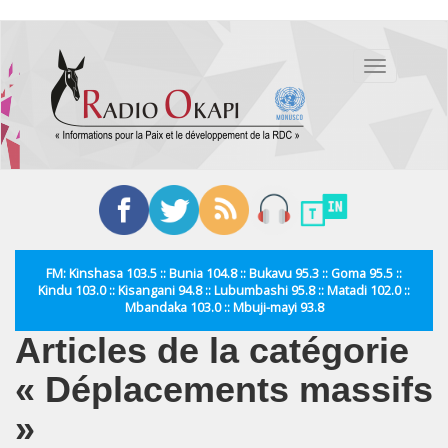
Aller
au
Toggle
contenu
navigation
principal
FM: Kinshasa 103.5 :: Bunia 104.8 :: Bukavu 95.3 :: Goma 95.5 ::
Kindu 103.0 :: Kisangani 94.8 :: Lubumbashi 95.8 :: Matadi 102.0 ::
Mbandaka 103.0 :: Mbuji-mayi 93.8
Articles de la catégorie
« Déplacements massifs
»