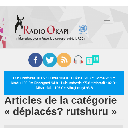
Aller
au
Toggle
contenu
navigation
principal
FM: Kinshasa 103.5 :: Bunia 104.8 :: Bukavu 95.3 :: Goma 95.5 ::
Kindu 103.0 :: Kisangani 94.8 :: Lubumbashi 95.8 :: Matadi 102.0 ::
Mbandaka 103.0 :: Mbuji-mayi 93.8
Articles de la catégorie
« déplacés? rutshuru »