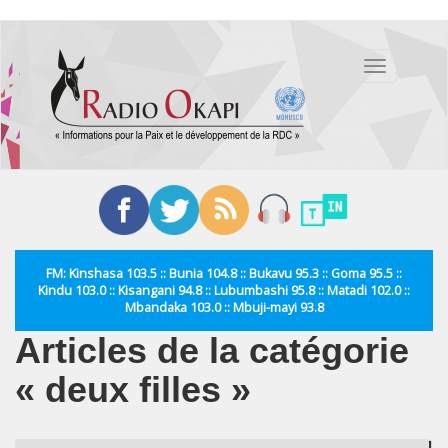
Aller
au
Toggle
contenu
navigation
principal
FM: Kinshasa 103.5 :: Bunia 104.8 :: Bukavu 95.3 :: Goma 95.5 ::
Kindu 103.0 :: Kisangani 94.8 :: Lubumbashi 95.8 :: Matadi 102.0 ::
Mbandaka 103.0 :: Mbuji-mayi 93.8
Articles de la catégorie
« deux filles »