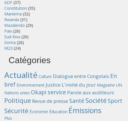
ADF
(37)
Constitution
(35)
Maniema
(32)
Rwanda
(31)
Wazalendo
(29)
Paix
(26)
Sud-Kivu
(26)
Goma
(26)
M23
(24)
Catégories
Actualité
En
Dialogue entre Congolais
Culture
bref
Justice
L'invité du jour
Environnement
Magazine UN
Okapi service
Parole aux auditeurs
Nations unies
Politique
Société
Santé
Sport
Revue de presse
Émissions
Sécurité
Économie
Éducation
Plus