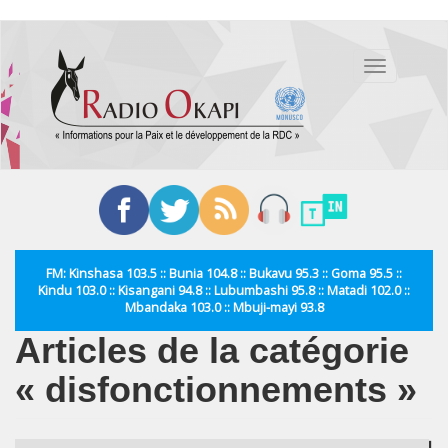
Aller
au
Toggle
contenu
navigation
principal
FM: Kinshasa 103.5 :: Bunia 104.8 :: Bukavu 95.3 :: Goma 95.5 ::
Kindu 103.0 :: Kisangani 94.8 :: Lubumbashi 95.8 :: Matadi 102.0 ::
Mbandaka 103.0 :: Mbuji-mayi 93.8
Articles de la catégorie
« disfonctionnements »