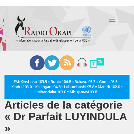
Aller
au
Toggle
contenu
navigation
principal
FM: Kinshasa 103.5 :: Bunia 104.8 :: Bukavu 95.3 :: Goma 95.5 ::
Kindu 103.0 :: Kisangani 94.8 :: Lubumbashi 95.8 :: Matadi 102.0 ::
Mbandaka 103.0 :: Mbuji-mayi 93.8
Articles de la catégorie
« Dr Parfait LUYINDULA
»